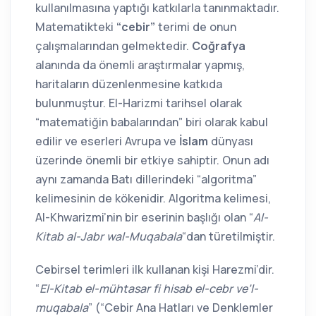
kullanılmasına yaptığı katkılarla tanınmaktadır.
Matematikteki
“cebir”
terimi de onun
çalışmalarından gelmektedir.
Coğrafya
alanında da önemli araştırmalar yapmış,
haritaların düzenlenmesine katkıda
bulunmuştur. El-Harizmi tarihsel olarak
“matematiğin babalarından” biri olarak kabul
edilir ve eserleri Avrupa ve
İslam
dünyası
üzerinde önemli bir etkiye sahiptir. Onun adı
aynı zamanda Batı dillerindeki “algoritma”
kelimesinin de kökenidir. Algoritma kelimesi,
Al-Khwarizmi’nin bir eserinin başlığı olan “
Al-
Kitab al-Jabr wal-Muqabala
“dan türetilmiştir.
Cebirsel terimleri ilk kullanan kişi Harezmi’dir.
“
El-Kitab el-mühtasar fi hisab el-cebr ve’l-
muqabala
” (“Cebir Ana Hatları ve Denklemler